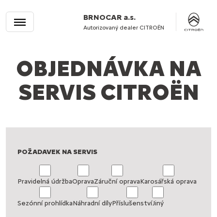
BRNOCAR a.s.
Autorizovaný dealer CITROËN
OBJEDNÁVKA NA
SERVIS CITROËN
POŽADAVEK NA SERVIS
Pravidelná údržba
Oprava
Záruční oprava
Karosářská oprava
Sezónní prohlídka
Náhradní díly
Příslušenství
Jiný