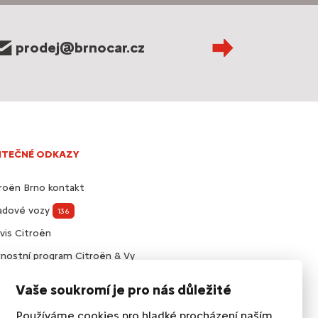
prodej@brnocar.cz
ITEČNÉ ODKAZY
roën Brno kontakt
ladové vozy
136
vis Citroën
nostní program Citroën & Vy
visní smlouvy Citroën
Vaše soukromí je pro nás důležité
slušenství Citroën
Používáme cookies pro hladké procházení naším