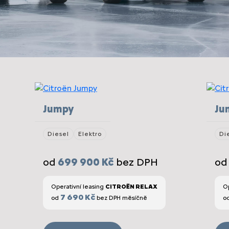
Jumpy
Ju
Diesel
Elektro
Di
od
699 900 Kč
bez DPH
o
Operativní leasing
CITROËN RELAX
Op
7 690 Kč
od
bez DPH měsíčně
o