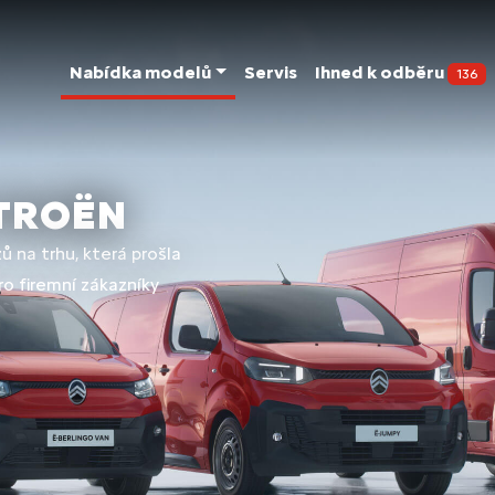
Nabídka modelů
Servis
Ihned k odběru
136
ITROËN
 na trhu, která prošla
ro firemní zákazníky