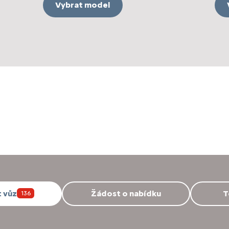
Vybrat model
 vůz
Žádost o nabídku
T
136