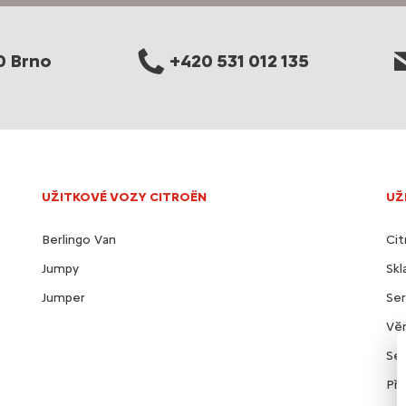
0 Brno
+420 531 012 135
UŽITKOVÉ VOZY CITROËN
UŽ
Berlingo Van
Cit
Jumpy
Sk
Jumper
Ser
Věr
Ser
Pří