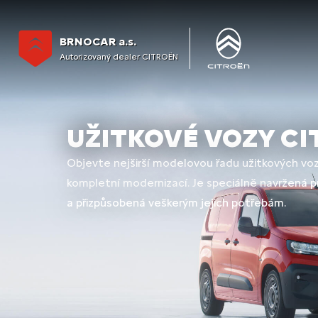
BRNOCAR a.s.
Autorizovaný dealer CITROËN
UŽITKOVÉ VOZY C
Objevte nejširší modelovou řadu užitkových vozů
kompletní modernizací. Je speciálně navržená p
a přizpůsobená veškerým jejich potřebám.