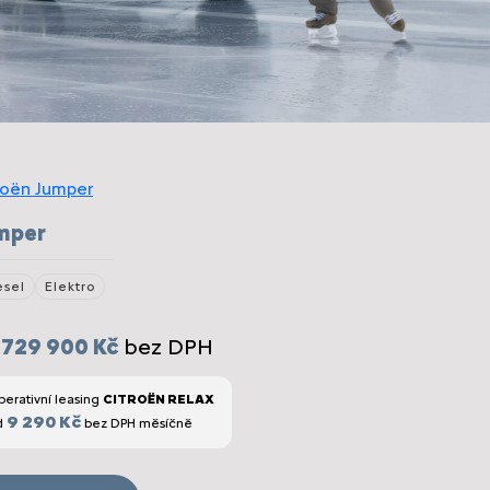
mper
esel
Elektro
d
729 900 Kč
bez DPH
erativní leasing
CITROËN RELAX
9 290 Kč
d
bez DPH měsíčně