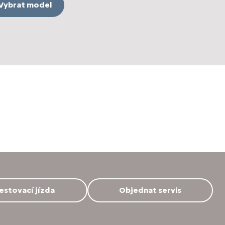
Vybrat model
estovací jízda
Objednat servis