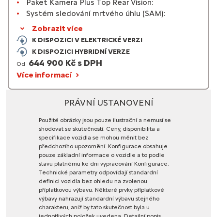
Paket Kamera Plus Top Rear Vision:
Systém sledování mrtvého úhlu (SAM):
Zobrazit více
K DISPOZICI V ELEKTRICKÉ VERZI
K DISPOZICI HYBRIDNÍ VERZE
644 900 Kč s DPH
Od
Více informací
PRÁVNÍ USTANOVENÍ
Použité
obrázky
jsou
pouze
ilustrační
a
nemusí
se
shodovat
se
skutečností.
Ceny,
disponibilita
a
specifikace
vozidla
se
mohou
měnit
bez
předchozího
upozornění.
Konfigurace
obsahuje
pouze
základní
informace
o
vozidle
a
to
podle
stavu
platnému
ke
dni
vypracování
Konfigurace.
Technické
parametry
odpovídají
standardní
definici
vozidla
bez
ohledu
na
zvolenou
příplatkovou
výbavu.
Některé
prvky
příplatkové
výbavy
nahrazují
standardní
výbavu
stejného
charakteru,
aniž
by
tato
skutečnost
byla
u
jednotlivých
položek
uvedena.
Detailní
popis