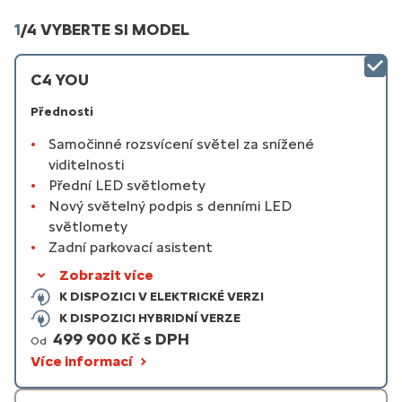
1
/
4 VYBERTE SI MODEL
C4 YOU
Přednosti
Samočinné rozsvícení světel za snížené
viditelnosti
Přední LED světlomety
Nový světelný podpis s denními LED
světlomety
Zadní parkovací asistent
Zobrazit více
K DISPOZICI V ELEKTRICKÉ VERZI
K DISPOZICI HYBRIDNÍ VERZE
499 900 Kč s DPH
Od
Více informací