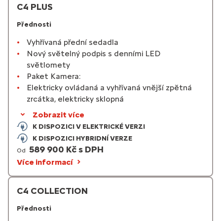
C4 PLUS
Přednosti
Vyhřívaná přední sedadla
Nový světelný podpis s denními LED
světlomety
Paket Kamera:
Elektricky ovládaná a vyhřívaná vnější zpětná
zrcátka, elektricky sklopná
Zobrazit více
K DISPOZICI V ELEKTRICKÉ VERZI
K DISPOZICI HYBRIDNÍ VERZE
589 900 Kč s DPH
Od
Více informací
C4 COLLECTION
Přednosti