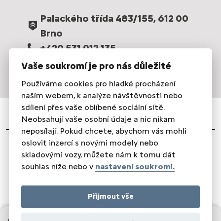
Palackého třída 483/155, 612 00
Brno
+420 531 012 135
prodej@brnocar.cz
Vaše soukromí je pro nás důležité
Používáme cookies pro hladké procházení
naším webem, k analýze návštěvnosti nebo
sdílení přes vaše oblíbené sociální sítě.
Neobsahují vaše osobní údaje a nic nikam
neposílají. Pokud chcete, abychom vás mohli
oslovit inzercí s novými modely nebo
Právní informace
|
Ochrana osobních údajů
|
Nastavení
skladovými vozy, můžete nám k tomu dát
cookies
|
Energetické štítky pneumatik
souhlas níže nebo v
nastavení soukromí.
© BRNOCAR a.s. 2024 |
Realizace Comin.cz, s.r.o.
|
Lead
management GROWITO
Přijmout vše
SLEDUJTE NÁS
499 900 Kč s DPH
Od