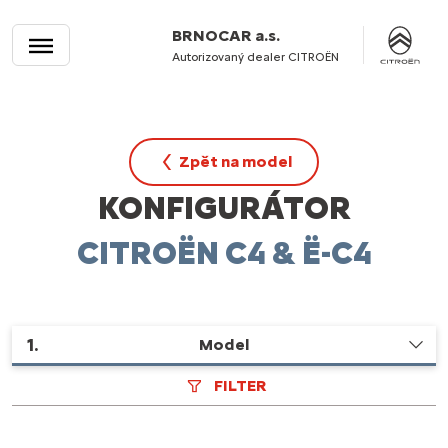
BRNOCAR a.s.
Autorizovaný dealer CITROËN
Zpět na model
KONFIGURÁTOR
CITROËN C4 & Ë-C4
1
.
Model
FILTER