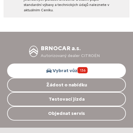
standardní
výbavy
a
technických
údajů
naleznete
v
aktuálním
Ceníku.
BRNOCAR a.s.
Autorizovaný dealer CITROËN
Vybrat vůz
136
Žádost o nabídku
Testovací jízda
Objednat servis