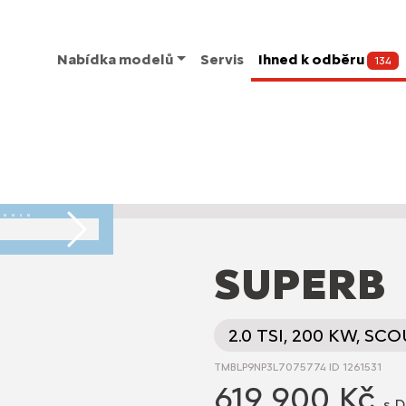
Nabídka modelů
Servis
Ihned k odběru
134
Následující
SUPERB
2.0 TSI, 200 KW, SCO
TMBLP9NP3L7075774 ID 1261531
619 900 Kč
s 