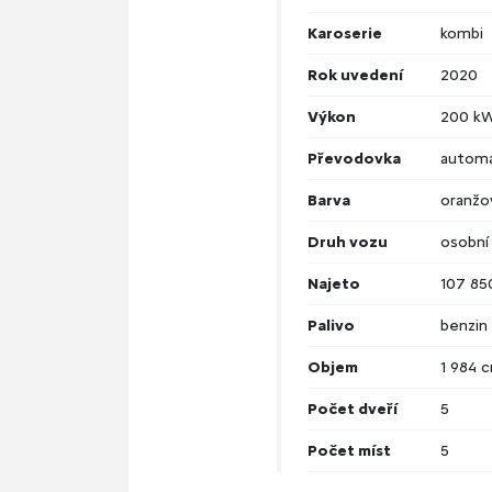
Karoserie
kombi
Rok uvedení
2020
Výkon
200 k
Převodovka
automa
Barva
oranžo
Druh vozu
osobní
Najeto
107 85
Palivo
benzin
Objem
1 984 
Počet dveří
5
Počet míst
5