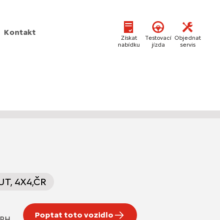
Kontakt
Získat
Testovací
Objednat
nabídku
jízda
servis
UT, 4X4,ČR
Poptat toto vozidlo
DPH