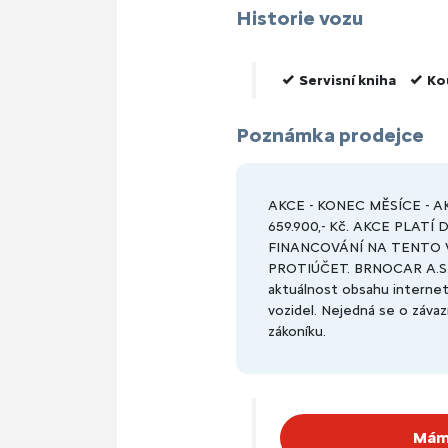
Historie vozu
Servisní kniha
Ko
Poznámka prodejce
AKCE - KONEC MĚSÍCE - AKČ
659.900,- Kč. AKCE PLATÍ
FINANCOVÁNÍ NA TENTO V
PROTIÚČET. BRNOCAR A.S. n
aktuálnost obsahu interneto
vozidel. Nejedná se o záv
zákoníku.
Mám