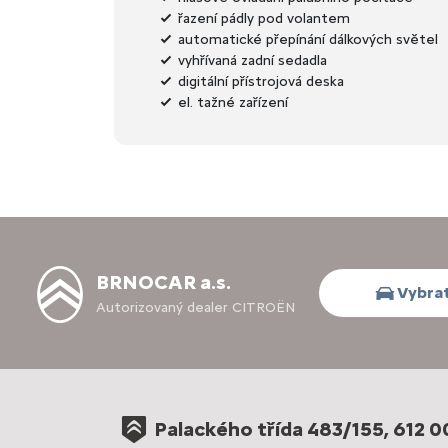
řazení pádly pod volantem
automatické přepínání dálkových světel
vyhřívaná zadní sedadla
digitální přístrojová deska
el. tažné zařízení
BRNOCAR a.s.
Vybrat
Autorizovaný dealer CITROËN
Palackého třída 483/155, 612 0