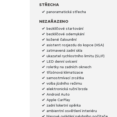
STŘECHA
panoramatická střecha
NEZAŘAZENO
bezklíčové startování
bezklíčové odemykání
kožené čalounění
asistent rozjezdu do kopce (HSA)
zatmavená zadní skla
ukazatel rychlostního limitu (SLIF)
LED denní svícení
roletky na zadních oknech
třízónová klimatizace
samostmívací zrcátka
volba jízdního režimu
elektronická ruční brzda
Android Auto
Apple CarPlay
zadní loketní opěrka
ambientní osvětlení interiéru
hlasové ovládání palubního počítače