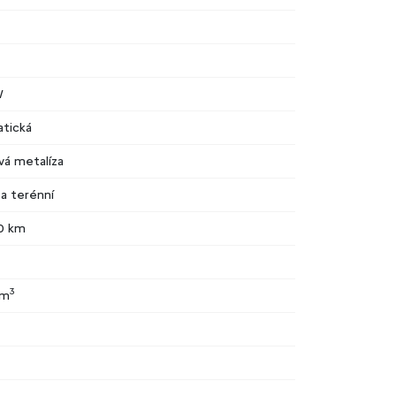
W
tická
vá metalíza
 a terénní
0 km
3
cm