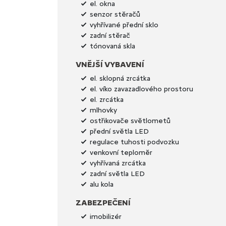
el. okna
senzor stěračů
vyhřívané přední sklo
zadní stěrač
tónovaná skla
VNĚJŠÍ VYBAVENÍ
el. sklopná zrcátka
el. víko zavazadlového prostoru
el. zrcátka
mlhovky
ostřikovače světlometů
přední světla LED
regulace tuhosti podvozku
venkovní teploměr
vyhřívaná zrcátka
zadní světla LED
alu kola
ZABEZPEČENÍ
imobilizér