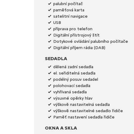
palubní počítač
paměťová karta
satelitní navigace
USB
příprava pro telefon
Digitální přístrojový štít
Dotykové ovládání palubního počítače
Digitální příjem rádia (DAB)
SEDADLA
dělená zadní sedadla
el. seřiditelná sedadla
podélný posuv sedadel
polohovací sedadla
vyhřívaná sedadla
výsuvné opěrky hlav
výškově nastavitelná sedadla
výškově nastavitelné sedadlo řidiče
Paměť nastavení sedadla řidiče
OKNA A SKLA