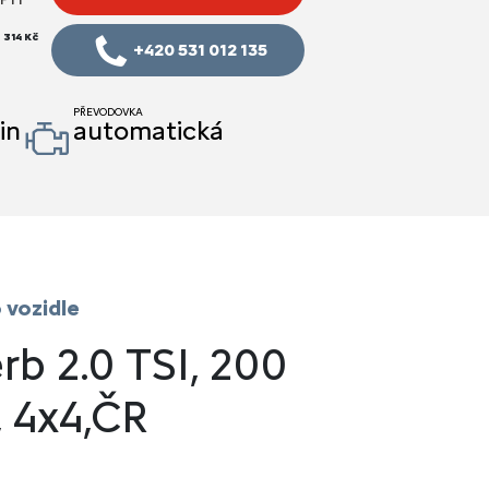
 314 Kč
+420 531 012 135
PŘEVODOVKA
in
automatická
 vozidle
b 2.0 TSI, 200
 4x4,ČR