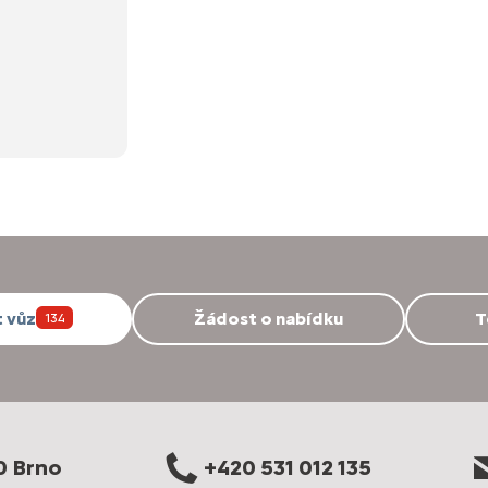
 vůz
Žádost o nabídku
T
134
0 Brno
+420 531 012 135