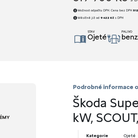
Možnost odpočtu DPH. Cena bez DPH
512
Měsíčně již od
9 422 Kč
s DPH
STAV
PALIVO
Ojeté
benz
Podrobné informace o
Škoda Super
kW, SCOUT,
TÉMY
Kategorie
Ojeté