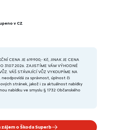
upeno v CZ
NÍ CENA JE 619.900,- Kč, JINAK JE CENA
 DO 31.07.2026. ZAJISTÍME VÁM VÝHODNÉ
ŮZ. VÁŠ STÁVAJÍCÍ VŮZ VYKOUPÍME NA
eodpovídá za správnost, úplnost či
vých stránek, jakož i za aktuálnost nabídky
aznou nabídku ve smyslu § 1732 Občanského
 zájem o Škoda Superb