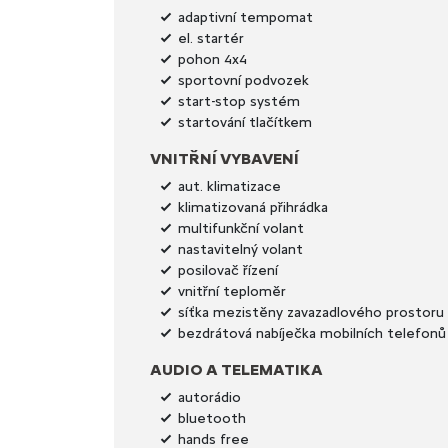
adaptivní tempomat
el. startér
pohon 4x4
sportovní podvozek
start-stop systém
startování tlačítkem
VNITŘNÍ VYBAVENÍ
aut. klimatizace
klimatizovaná přihrádka
multifunkční volant
nastavitelný volant
posilovač řízení
vnitřní teploměr
síťka mezistěny zavazadlového prostoru
bezdrátová nabíječka mobilních telefonů
AUDIO A TELEMATIKA
autorádio
bluetooth
hands free