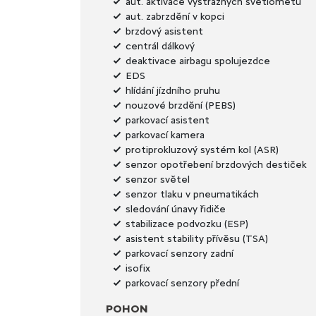
aut. aktivace výstražných světlometů
aut. zabrzdění v kopci
brzdový asistent
centrál dálkový
deaktivace airbagu spolujezdce
EDS
hlídání jízdního pruhu
nouzové brzdění (PEBS)
parkovací asistent
parkovací kamera
protiprokluzový systém kol (ASR)
senzor opotřebení brzdových destiček
senzor světel
senzor tlaku v pneumatikách
sledování únavy řidiče
stabilizace podvozku (ESP)
asistent stability přívěsu (TSA)
parkovací senzory zadní
isofix
parkovací senzory přední
POHON