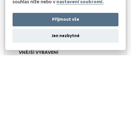
souhlas níže nebo v
nastavení soukromí.
OKNA A SKLA
el. okna
Přijmout vše
el. přední okna
senzor stěračů
zadní stěrač
Jen nezbytné
tónovaná skla
VNĚJŠÍ VYBAVENÍ
el. víko zavazadlového prostoru
el. zrcátka
mlhovky
přední světla LED
venkovní teploměr
vyhřívaná zrcátka
zadní světla LED
alu kola
POHON
plní 'EURO VI'
pohon 4x4