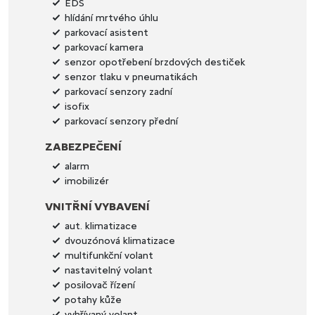
EDS
hlídání mrtvého úhlu
parkovací asistent
parkovací kamera
senzor opotřebení brzdových destiček
senzor tlaku v pneumatikách
parkovací senzory zadní
isofix
parkovací senzory přední
ZABEZPEČENÍ
alarm
imobilizér
VNITŘNÍ VYBAVENÍ
aut. klimatizace
dvouzónová klimatizace
multifunkční volant
nastavitelný volant
posilovač řízení
potahy kůže
vyhřívaný volant