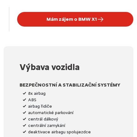
Mám zájem o BMW X1
Výbava vozidla
BEZPEČNOSTNÍ A STABILIZAČNÍ SYSTÉMY
8x airbag
ABS
airbag řidiče
automatické parkování
centrál dálkový
centrální zamykání
deaktivace airbagu spolujezdce