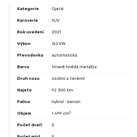
Kategorie
Ojeté
Karoserie
SUV
Rok uvedení
2021
Výkon
162 kW
Převodovka
automatická
Barva
tmavě hnědá metalíza
Druh vozu
osobní a terénní
Najeto
92 300 km
Palivo
hybrid - benzin
3
Objem
1 499 cm
Počet dveří
5
Počet míst
5