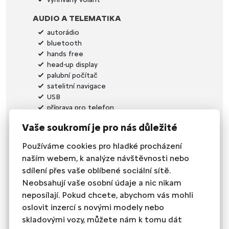
AUDIO A TELEMATIKA
autorádio
bluetooth
hands free
head-up display
palubní počítač
satelitní navigace
USB
příprava pro telefon
SEDADLA
Vaše soukromí je pro nás důležité
dělená zadní sedadla
Používáme cookies pro hladké procházení
el. seřiditelná sedadla
naším webem, k analýze návštěvnosti nebo
podélný posuv sedadel
sdílení přes vaše oblíbené sociální sítě.
sportovní sedadla
Neobsahují vaše osobní údaje a nic nikam
vyhřívaná sedadla
výsuvné opěrky hlav
neposílají. Pokud chcete, abychom vás mohli
výškově nastavitelná sedadla
oslovit inzercí s novými modely nebo
výškově nastavitelné sedadlo řidiče
skladovými vozy, můžete nám k tomu dát
Paměť nastavení sedadla řidiče