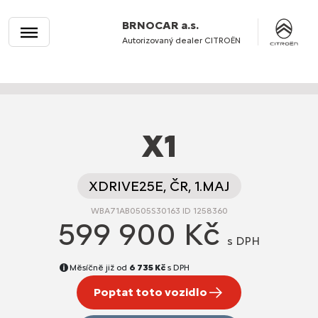
BRNOCAR a.s.
Autorizovaný dealer CITROËN
X1
XDRIVE25E, ČR, 1.MAJ
WBA71AB0505S30163 ID 1258360
599 900 Kč
s DPH
Měsíčně již od
6 735 Kč
s DPH
Poptat toto vozidlo