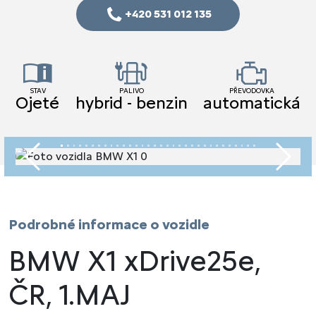
+420 531 012 135
STAV
PALIVO
PŘEVODOVKA
Ojeté
hybrid - benzin
automatická
Předchozí
Násled
Podrobné informace o vozidle
BMW X1 xDrive25e,
ČR, 1.MAJ