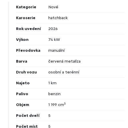
Kategorie
Nové
Karoserie
hatchback
Rok uvedení
2026
Výkon
74 kW
Převodovka
manuální
Barva
červená metalíza
Druh vozu
osobní a terénní
Najeto
1 km
Palivo
benzin
3
Objem
1 199 cm
Počet dveří
5
Počet míst
5