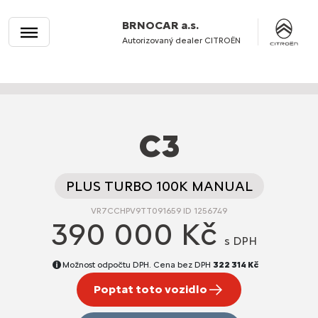
BRNOCAR a.s.
Autorizovaný dealer CITROËN
C3
PLUS TURBO 100K MANUAL
VR7CCHPV9TT091659 ID 1256749
390 000 Kč
s DPH
Možnost odpočtu DPH. Cena bez DPH
322 314 Kč
Poptat toto vozidlo