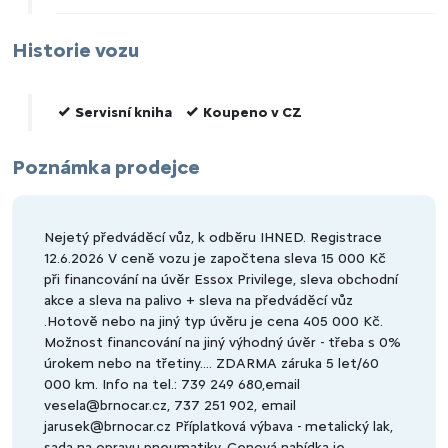
Historie vozu
Servisní kniha
Koupeno v CZ
Poznámka prodejce
Nejetý předváděcí vůz, k odběru IHNED. Registrace
12.6.2026 V ceně vozu je započtena sleva 15 000 Kč
při financování na úvěr Essox Privilege, sleva obchodní
akce a sleva na palivo + sleva na předváděcí vůz
.Hotově nebo na jiný typ úvěru je cena 405 000 Kč.
Možnost financování na jiný výhodný úvěr - třeba s 0%
úrokem nebo na třetiny.... ZDARMA záruka 5 let/60
000 km. Info na tel.: 739 249 680,email
vesela@brnocar.cz, 737 251 902, email
jarusek@brnocar.cz Příplatková výbava - metalický lak,
sada na opravu pneumatiky. Cenová nabídka je