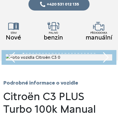
+420 531 012 135
STAV
PALIVO
PŘEVODOVKA
Nové
benzin
manuální
Předchozí
Násled
Podrobné informace o vozidle
Citroën C3 PLUS
Turbo 100k Manual