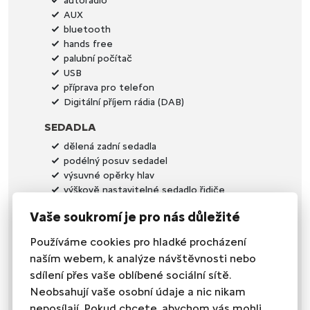
autorádio
AUX
bluetooth
hands free
palubní počítač
USB
příprava pro telefon
Digitální příjem rádia (DAB)
SEDADLA
dělená zadní sedadla
podélný posuv sedadel
výsuvné opěrky hlav
výškově nastavitelné sedadlo řidiče
OKNA A SKLA
Vaše soukromí je pro nás důležité
el. okna
Používáme cookies pro hladké procházení
senzor stěračů
naším webem, k analýze návštěvnosti nebo
zadní stěrač
sdílení přes vaše oblíbené sociální sítě.
tónovaná skla
Neobsahují vaše osobní údaje a nic nikam
VNĚJŠÍ VYBAVENÍ
neposílají. Pokud chcete, abychom vás mohli