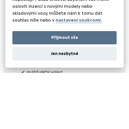
el. sklopná zrcátka
oslovit inzercí s novými modely nebo
el. zrcátka
skladovými vozy, můžete nám k tomu dát
přední světla LED
souhlas níže nebo v
nastavení soukromí.
venkovní teploměr
vyhřívaná zrcátka
Přijmout vše
ZABEZPEČENÍ
imobilizér
Jen nezbytné
VNITŘNÍ VYBAVENÍ
klimatizace
multifunkční volant
nastavitelný volant
posilovač řízení
OSTATNÍ
záruka
NEZAŘAZENO
asistent rozjezdu do kopce (HSA)
LED denní svícení