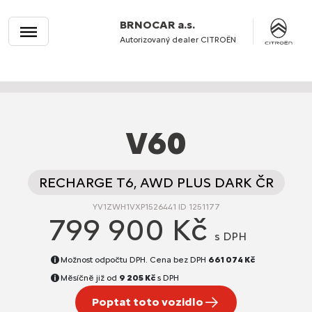
BRNOCAR a.s.
Autorizovaný dealer CITROËN
V60
RECHARGE T6, AWD PLUS DARK ČR
YV1ZWH1VXP1526441 ID 1251177
799 900 Kč
s DPH
Možnost odpočtu DPH. Cena bez DPH
661 074 Kč
Měsíčně již od
9 205 Kč
s DPH
Poptat toto vozidlo