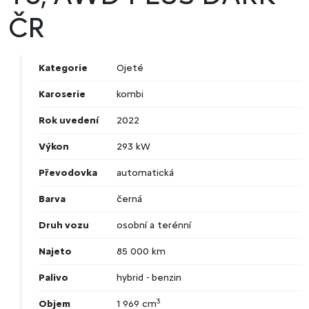
ČR
Kategorie
Ojeté
Karoserie
kombi
Rok uvedení
2022
Výkon
293 kW
Převodovka
automatická
Barva
černá
Druh vozu
osobní a terénní
Najeto
85 000 km
Palivo
hybrid - benzin
3
Objem
1 969 cm