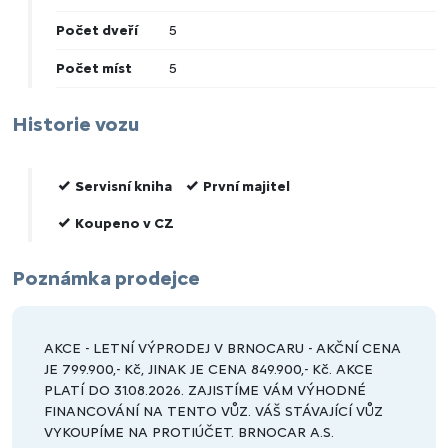
Počet dveří
5
Počet míst
5
Historie vozu
Servisní kniha
První majitel
Koupeno v CZ
Poznámka prodejce
AKCE - LETNÍ VÝPRODEJ V BRNOCARU - AKČNÍ CENA
JE 799.900,- Kč, JINAK JE CENA 849.900,- Kč. AKCE
PLATÍ DO 31.08.2026. ZAJISTÍME VÁM VÝHODNÉ
FINANCOVÁNÍ NA TENTO VŮZ. VÁŠ STÁVAJÍCÍ VŮZ
VYKOUPÍME NA PROTIÚČET. BRNOCAR A.S.