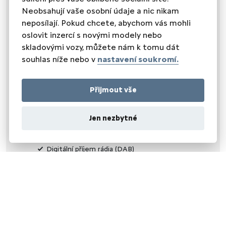
vnitřní teploměr
Neobsahují vaše osobní údaje a nic nikam
vyhřívaný volant
bezdrátová nabíječka mobilních telefonů
neposílají. Pokud chcete, abychom vás mohli
oslovit inzercí s novými modely nebo
AUDIO A TELEMATIKA
skladovými vozy, můžete nám k tomu dát
autorádio
souhlas níže nebo v
nastavení soukromí.
AUX
bluetooth
hands free
Přijmout vše
palubní počítač
satelitní navigace
USB
Jen nezbytné
Digitální přístrojový štít
Dotykové ovládání palubního počítače
Digitální příjem rádia (DAB)
SEDADLA
dělená zadní sedadla
el. seřiditelná sedadla
podélný posuv sedadel
polohovací sedadla
sedadla s funkcí masáže - přední