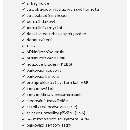
airbag řidiče
aut. aktivace výstražných světlometů
aut. zabrzdění v kopci
centrál dálkový
centrální zamykání
deaktivace airbagu spolujezdce
denní svícení
EDS
hlídání jízdního pruhu
hlídání mrtvého úhlu
nouzové brzdění (PEBS)
parkovací asistent
parkovací kamera
protiprokluzový systém kol (ASR)
senzor světel
senzor tlaku v pneumatikách
sledování únavy řidiče
stabilizace podvozku (ESP)
asistent stability přívěsu (TSA)
360° monitorovací systém (AVM)
parkovací senzory zadní