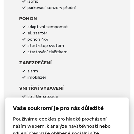
isofix
parkovací senzory přední
POHON
adaptivní tempomat
el. startér
pohon 4x4
start-stop systém
startování tlačítkem
ZABEZPEČENÍ
alarm
imobilizér
VNITŘNÍ VYBAVENÍ
aut. klimatizace
dvouzónová klimatizace
Vaše soukromí je pro nás důležité
multifunkční volant
nastavitelný volant
Používáme cookies pro hladké procházení
posilovač řízení
naším webem, k analýze návštěvnosti nebo
potahy kůže
sdílení přes vaše oblíbené sociální sítě.