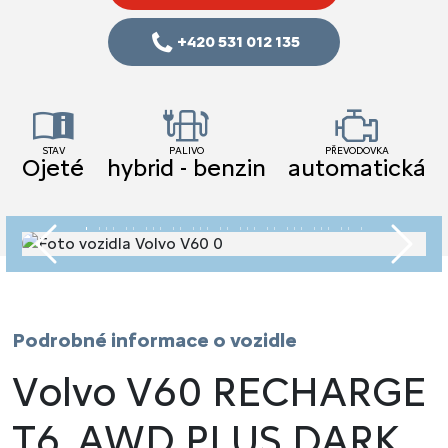
+420 531 012 135
STAV
PALIVO
PŘEVODOVKA
Ojeté
hybrid - benzin
automatická
Předchozí
Násled
Podrobné informace o vozidle
Volvo V60 RECHARGE
T6, AWD PLUS DARK