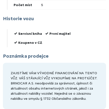
Počet míst
5
Historie vozu
Servisní kniha
První majitel
Koupeno v CZ
Poznámka prodejce
ZAJISTÍME VÁM VÝHODNÉ FINANCOVÁNÍ NA TENTO
VŮZ. VÁŠ STÁVAJÍCÍ VŮZ VYKOUPÍME NA PROTIÚČET.
BRNOCAR A.S. neodpovídá za správnost, úplnost či
aktuálnost obsahu internetových stránek, jakož i za
aktuálnost nabídky vozidel. Nejedná se o závaznou
nabídku ve smyslu § 1732 Občanského zákoníku.