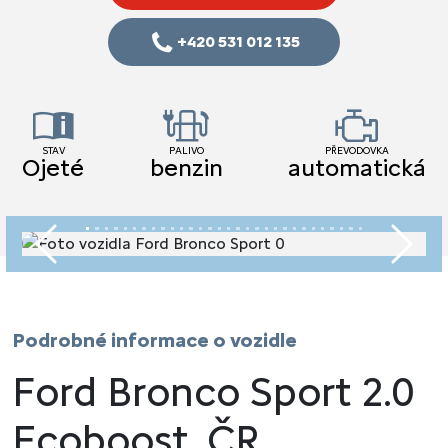
+420 531 012 135
STAV
PALIVO
PŘEVODOVKA
Ojeté
benzin
automatická
Předchozí
Násled
Podrobné informace o vozidle
Ford Bronco Sport 2.0
Ecoboost, ČR