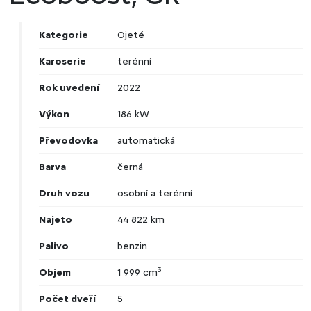
Kategorie
Ojeté
Karoserie
terénní
Rok uvedení
2022
Výkon
186 kW
Převodovka
automatická
Barva
černá
Druh vozu
osobní a terénní
Najeto
44 822 km
Palivo
benzin
3
Objem
1 999 cm
Počet dveří
5