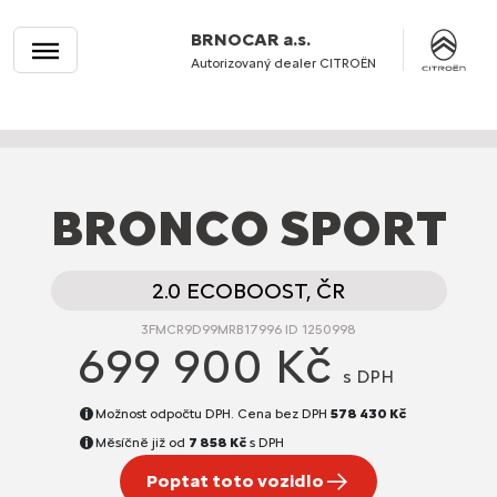
BRNOCAR a.s.
Autorizovaný dealer CITROËN
BRONCO SPORT
2.0 ECOBOOST, ČR
3FMCR9D99MRB17996 ID 1250998
699 900 Kč
s DPH
Možnost odpočtu DPH. Cena bez DPH
578 430 Kč
Měsíčně již od
7 858 Kč
s DPH
Poptat toto vozidlo