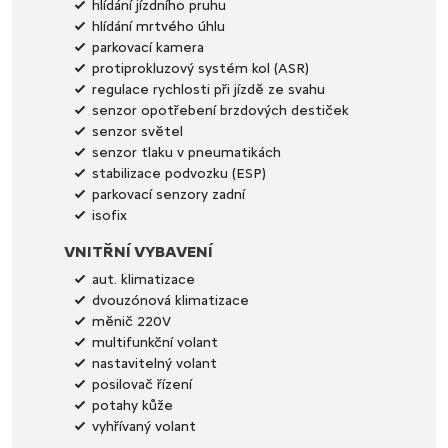
hlídání jízdního pruhu
hlídání mrtvého úhlu
parkovací kamera
protiprokluzový systém kol (ASR)
regulace rychlosti při jízdě ze svahu
senzor opotřebení brzdových destiček
senzor světel
senzor tlaku v pneumatikách
stabilizace podvozku (ESP)
parkovací senzory zadní
isofix
VNITŘNÍ VYBAVENÍ
aut. klimatizace
dvouzónová klimatizace
měnič 220V
multifunkční volant
nastavitelný volant
posilovač řízení
potahy kůže
vyhřívaný volant