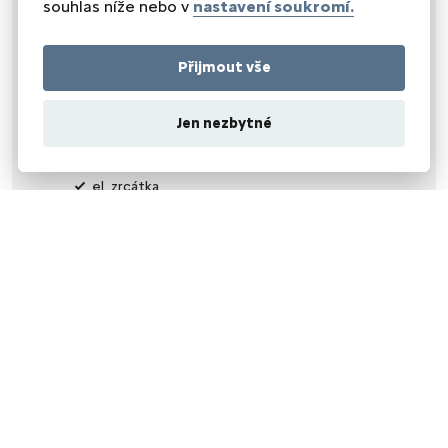
souhlas níže nebo v
nastavení soukromí.
el. startér
pohon 4x4
start-stop systém
Přijmout vše
startování tlačítkem
tempomat
uzávěrka diferenciálu
Jen nezbytné
VNĚJŠÍ VYBAVENÍ
el. zrcátka
mlhovky
přední světla LED
venkovní teploměr
vyhřívaná zrcátka
alu kola
ZABEZPEČENÍ
imobilizér
STŘECHA
střešní šíbr el.