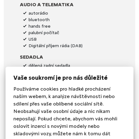
AUDIO A TELEMATIKA
autorádio
bluetooth
hands free
palubní počítač
USB
Digitální příjem rádia (DAB)
SEDADLA
dělená zadní sedadla
el. seřiditelná sedadla
Vaše soukromí je pro nás důležité
vyhřívaná sedadla
výškově nastavitelná sedadla
Používáme cookies pro hladké procházení
OKNA A SKLA
naším webem, k analýze návštěvnosti nebo
sdílení přes vaše oblíbené sociální sítě.
el. okna
Neobsahují vaše osobní údaje a nic nikam
senzor stěračů
zadní stěrač
neposílají. Pokud chcete, abychom vás mohli
tónovaná skla
oslovit inzercí s novými modely nebo
skladovými vozy, můžete nám k tomu dát
POHON